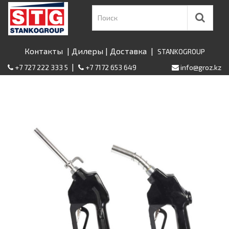
Контакты
|
Дилеры
|
Доставка
|
STANKOGROUP
|
+7 727 222 333 5
+7 7172 653 649
info@groz.kz