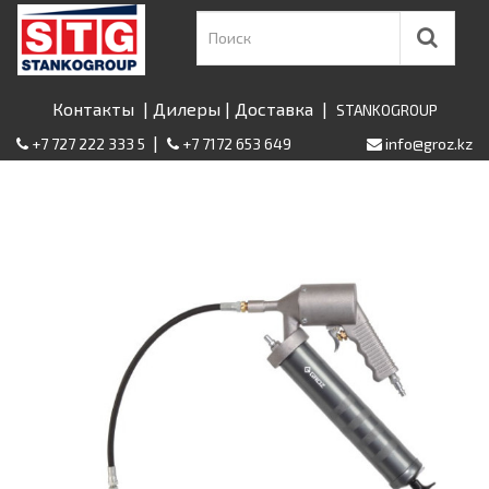
Контакты
|
Дилеры
|
Доставка
|
STANKOGROUP
|
+7 727 222 333 5
+7 7172 653 649
info@groz.kz