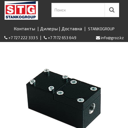
Контакты
|
Дилеры
|
Доставка
|
STANKOGROUP
|
+7 727 222 333 5
+7 7172 653 649
info@groz.kz