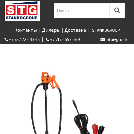
Контакты
|
Дилеры
|
Доставка
|
STANKOGROUP
|
+7 727 222 333 5
+7 7172 653 649
info@groz.kz