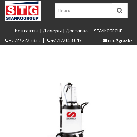
Контакты
|
Дилеры
|
Доставка
|
STANKOGROUP
|
+7 727 222 333 5
+7 7172 653 649
info@groz.kz