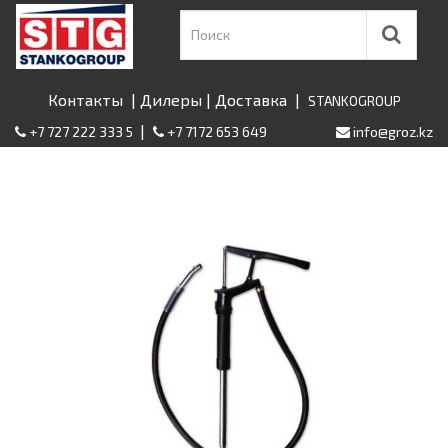
Контакты
|
Дилеры
|
Доставка
|
STANKOGROUP
|
+7 727 222 333 5
+7 7172 653 649
info@groz.kz