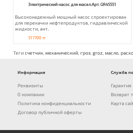
Электрический насос для масел.Арт. GR45551
Высоконадежный мощный насос спроектирован
для перекачки нефтепродуктов, гидравлической
жидкости, ант..
517700 тг
Теги
счетчик
,
механический
,
гроз
,
groz
,
масло
,
расх
Информация
Служба п
Реквизиты
Гарантия
О компании
Возврат 
Политика конфиденциальности
Карта са
Договор публичной оферты