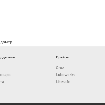
одомер
оддержки
Прайсы
Groz
товара
Lubeworks
йта
Litesafe