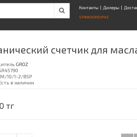
Контакты
|
Дилеры
|
Доста
STANKOGROUP.KZ
нический счетчик для масла
дитель
GROZ
GR45790
M/10/1-2/BSP
Есть в наличии
0 тг