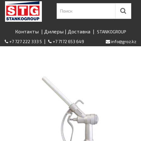
Контакты
|
Дилеры
|
Доставка
|
STANKOGROUP
|
+7 727 222 333 5
+7 7172 653 649
info@groz.kz