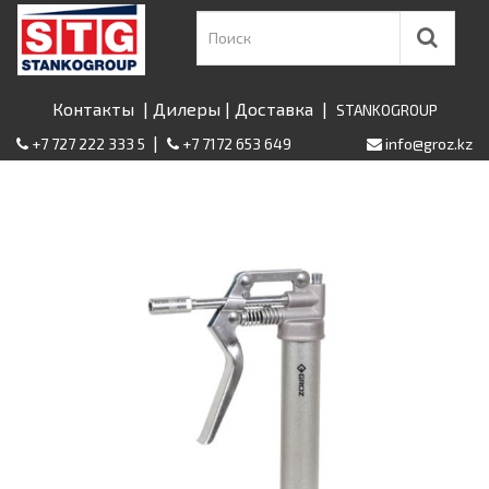
Контакты
|
Дилеры
|
Доставка
|
STANKOGROUP
|
+7 727 222 333 5
+7 7172 653 649
info@groz.kz