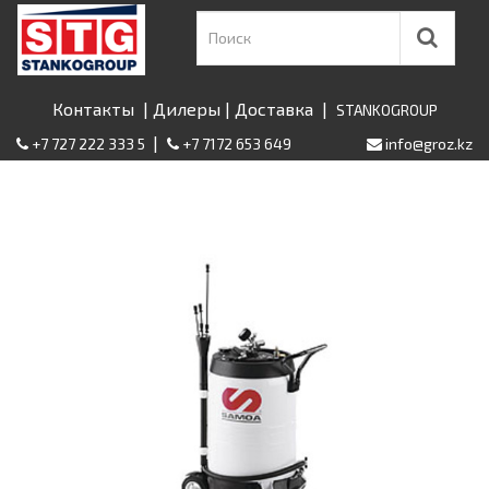
Контакты
|
Дилеры
|
Доставка
|
STANKOGROUP
|
+7 727 222 333 5
+7 7172 653 649
info@groz.kz