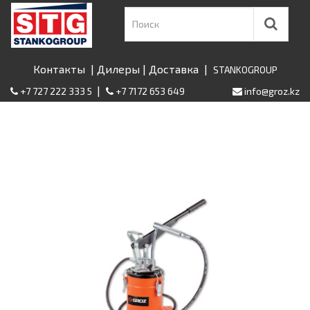
Контакты
|
Дилеры
|
Доставка
|
STANKOGROUP
|
+7 727 222 333 5
+7 7172 653 649
info@groz.kz