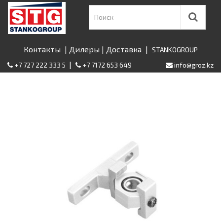
Контакты
|
Дилеры
|
Доставка
|
STANKOGROUP
|
+7 727 222 333 5
+7 7172 653 649
info@groz.kz