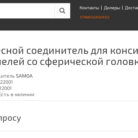
Контакты
|
Дилеры
|
Доста
STANKOGROUP.KZ
сной соединитель для конс
елей со сферической головк
дитель
SAMOA
122001
22001
Есть в наличии
просу