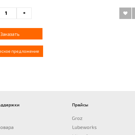
+
Заказать
еское предложение
оддержки
Прайсы
Groz
товара
Lubeworks