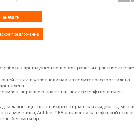
Заказать
еское предложение
азработан преимущественно для работы с растворителя
еющей стали и уплотнениями из политетрафторэтилена
ипропилена
ропилен, нержавеющая сталь, политетрафторэтилен
 для лаков, ацетон, антифриз, тормозная жидкость, мою
лоты, мочевина, Adblue, DEF, жидкости на нефтяной основе
ель, бензин и пр.