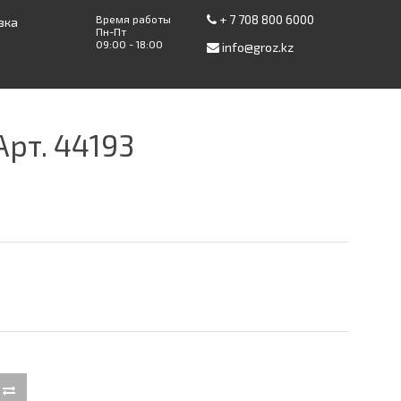
+ 7 708 800 6000
Время работы
вка
Пн-Пт
09:00 - 18:00
info@groz.kz
рт. 44193