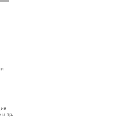
ми
щие
 и пр.