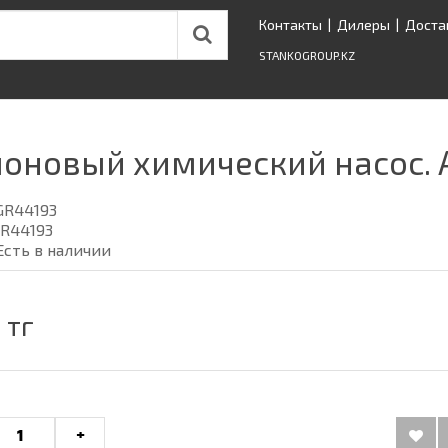
Контакты
|
Дилеры
|
Доста
STANKOGROUP.KZ
оновый химический насос. А
GR44193
R44193
Есть в наличии
 тг
+