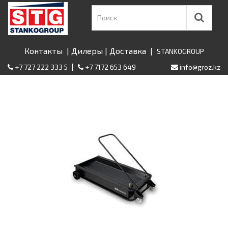
Контакты
|
Дилеры
|
Доставка
|
STANKOGROUP
|
+7 727 222 333 5
+7 7172 653 649
info@groz.kz