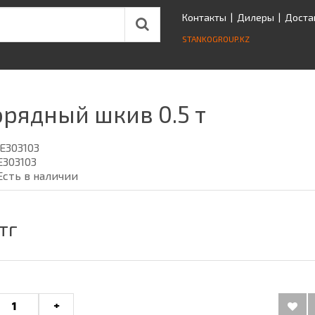
Контакты
|
Дилеры
|
Доста
STANKOGROUP.KZ
рядный шкив 0.5 т
E303103
E303103
Есть в наличии
тг
+