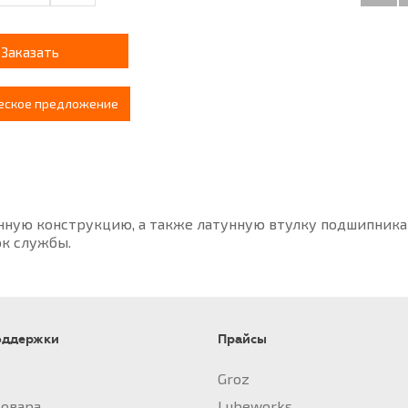
Заказать
еское предложение
нную конструкцию, а также латунную втулку подшипника
ок службы.
оддержки
Прайсы
Groz
товара
Lubeworks