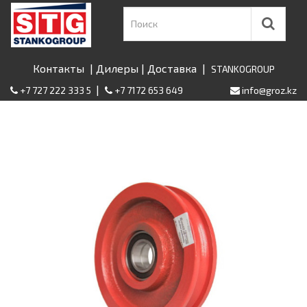
Контакты
|
Дилеры
|
Доставка
|
STANKOGROUP
|
+7 727 222 333 5
+7 7172 653 649
info@groz.kz