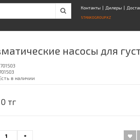
Контакты
|
Дилеры
|
Доста
STANKOGROUP.KZ
матические насосы для густ
701503
701503
Есть в наличии
0 тг
+