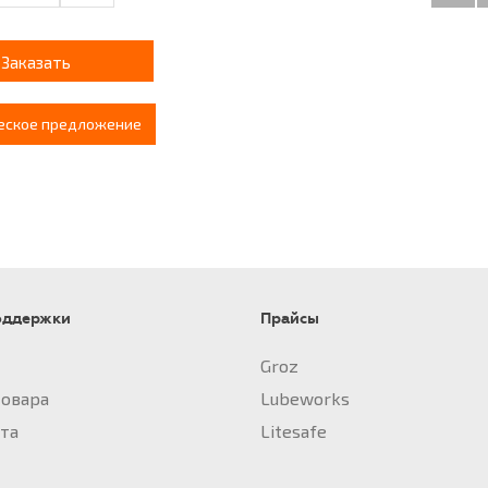
Заказать
еское предложение
оддержки
Прайсы
Groz
товара
Lubeworks
йта
Litesafe