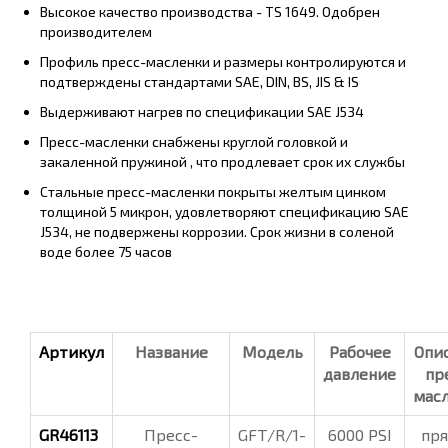
Высокое качество производства - TS 1649. Одобрен
производителем
Профиль пресс-масленки и размеры контролируются и
подтверждены стандартами SAE, DIN, BS, JIS & IS
Выдерживают нагрев по спецификации SAE J534
Пресс-масленки снабжены круглой головкой и
закаленной пружиной , что продлевает срок их службы
Стальные пресс-масленки покрыты желтым цинком
толщиной 5 микрон, удовлетворяют спецификацию SAE
J534, не подвержены коррозии. Срок жизни в соленой
воде более 75 часов
Артикул
Название
Модель
Рабочее
Опи
давление
пр
мас
GR46113
Пресс-
GFT/R/1-
6000 PSI
пр