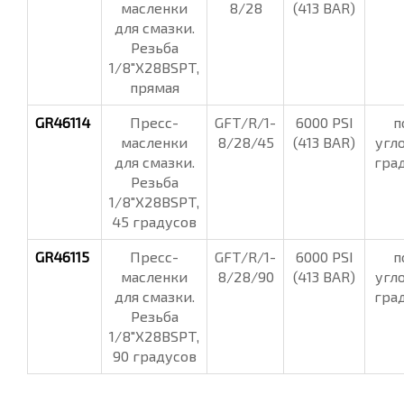
масленки
8/28
(413 BAR)
для смазки.
Резьба
1/8"Х28BSPT,
прямая
GR46114
Пресс-
GFT/R/1-
6000 PSI
п
масленки
8/28/45
(413 BAR)
угл
для смазки.
гра
Резьба
1/8"Х28BSPT,
45 градусов
GR46115
Пресс-
GFT/R/1-
6000 PSI
п
масленки
8/28/90
(413 BAR)
угл
для смазки.
гра
Резьба
1/8"Х28BSPT,
90 градусов