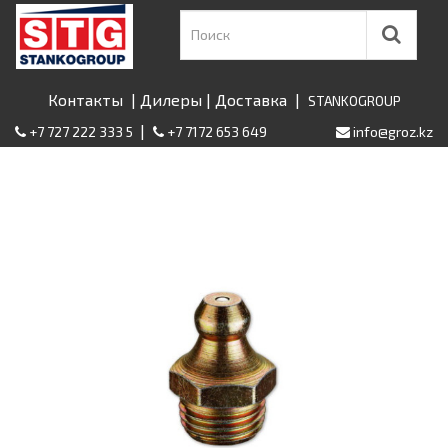
Контакты
|
Дилеры
|
Доставка
|
STANKOGROUP
|
+7 727 222 333 5
+7 7172 653 649
info@groz.kz