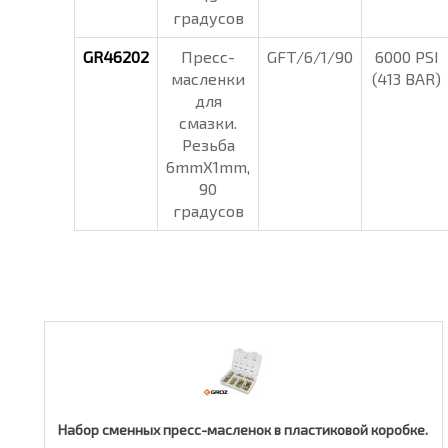
градусов
GR46202
Пресс-
GFT/6/1/90
6000 PSI
масленки
(413 BAR)
для
смазки.
Резьба
6mmX1mm,
90
градусов
Набор сменных пресс-масленок в пластиковой коробке.