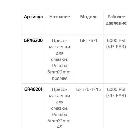
Артикул
Название
Модель
Рабочее
давление
GR46200
Пресс-
GFT/6/1
6000 PSI
масленки
(413 BAR)
для
смазки.
Резьба
6mmX1mm,
прямая
GR46201
Пресс-
GFT/6/1/45
6000 PSI
масленки
(413 BAR)
для
смазки.
Резьба
6mmX1mm,
45