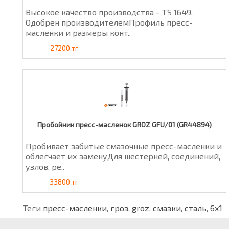
Высокое качество производства - TS 1649.
Одобрен производителемПрофиль пресс-
масленки и размеры конт..
27200 тг
Пробойник пресс-масленок GROZ GFU/01 (GR44894)
Пробивает забитые смазочные пресс-масленки и
облегчает их заменуДля шестерней, соединений,
узлов, ре..
33800 тг
Теги
пресс-масленки
,
гроз
,
groz
,
смазки
,
сталь
,
6х1