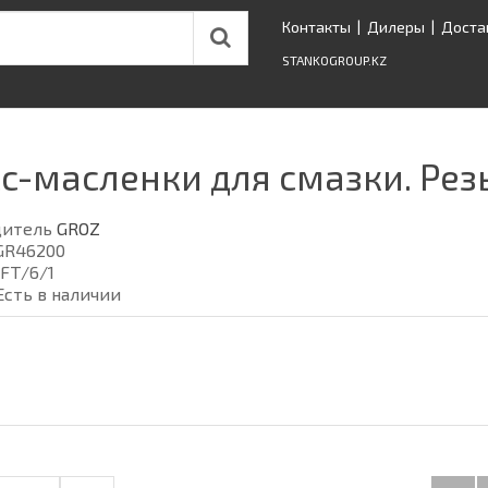
Контакты
|
Дилеры
|
Доста
STANKOGROUP.KZ
с-масленки для смазки. Р
дитель
GROZ
GR46200
FT/6/1
Есть в наличии