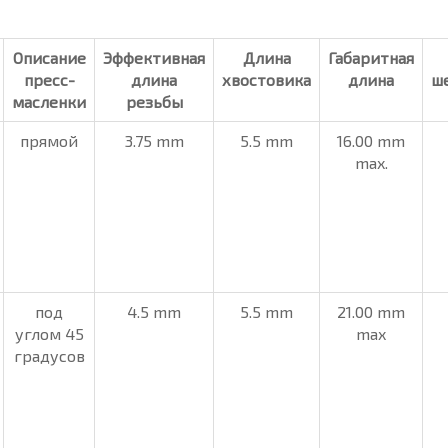
Описание
Эффективная
Длина
Габаритная
пресс-
длина
хвостовика
длина
ш
масленки
резьбы
прямой
3.75 mm
5.5 mm
16.00 mm
max.
под
4.5 mm
5.5 mm
21.00 mm
углом 45
max
градусов