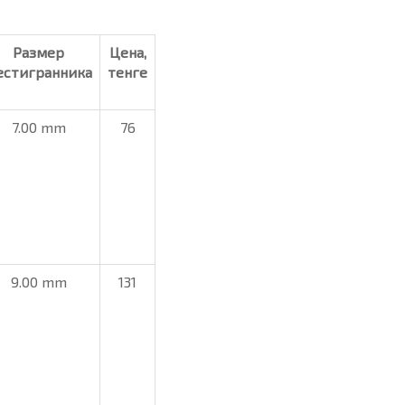
Размер
Цена,
естигранника
тенге
7.00 mm
76
9.00 mm
131