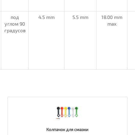
под
4.5 mm
5.5 mm
18.00 mm
углом 90
max
градусов
Колпачок для смазки