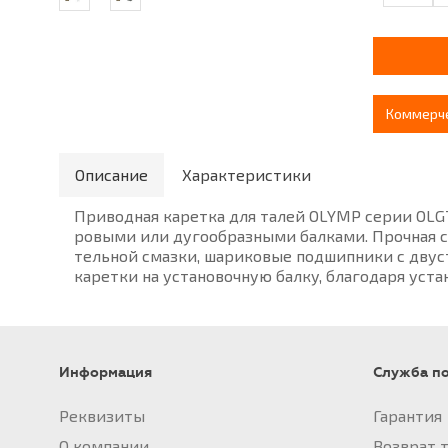
Коммерч
Описание
Характеристики
Приводная каретка для талей OLYMP серии OLGT для 
ро­вы­ми или ду­го­об­раз­ны­ми бал­ка­ми. Проч­ная с
тель­ной смаз­ки, ша­ри­ко­вые под­шип­ни­ки с дву­ст
каретки на установочную бал­ку, бла­го­да­ря ус­та­
Информация
Служба п
Реквизиты
Гарантия
О компании
Возврат 