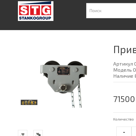
Прив
Артикул 
Модель O
Наличие 
71500
Количество
-