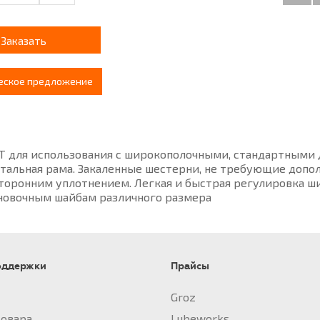
Заказать
еское предложение
ис­поль­зо­ва­ния с ши­ро­ко­по­лоч­ны­ми, стан­дарт­ны­ми 
таль­ная ра­ма. За­ка­лен­ные ше­с­тер­ни, не тре­бу­ю­щие до­по
о­рон­ним уп­лот­не­ни­ем. Лег­кая и бы­ст­рая ре­гу­ли­ров­ка ш
но­воч­ным шай­бам раз­лич­но­го раз­ме­ра
оддержки
Прайсы
Groz
товара
Lubeworks