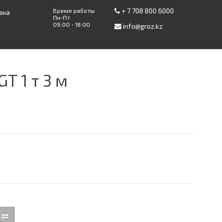
+ 7 708 800 6000
Время работы
вка
Пн-Пт
09:00 - 18:00
info@groz.kz
T 1 т 3 м