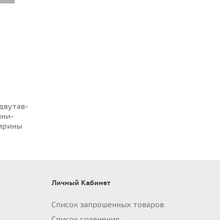
дву­тав­
л­ни­
и­ри­ны
Личный Кабинет
Список запрошенных товаров
Список сравнения