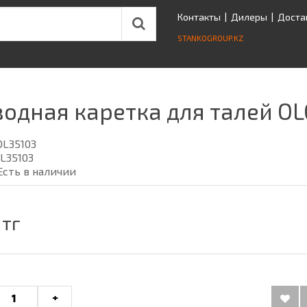
Контакты
|
Дилеры
|
Доста
STANKOGROUP.KZ
одная каретка для талей OLG
OL35103
L35103
Есть в наличии
 тг
+