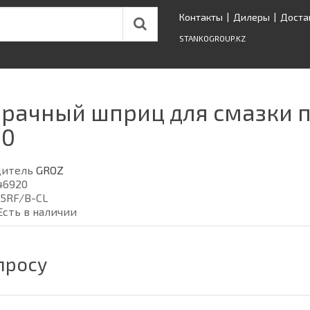
Контакты
|
Дилеры
|
Доста
STANKOGROUP.KZ
рачный шприц для смазки пи
20
дитель
GROZ
46920
5RF/B-CL
Есть в наличии
просу