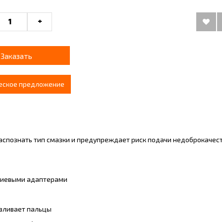
+
Заказать
еское предложение
распознать тип смазки и предупреждает риск подачи недоброкачес
ниевыми адаптерами
авливает пальцы