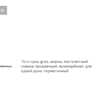
Теги
гроз
,
groz
,
шприц
,
пистолетный
,
смазка
,
прозрачный
,
поликарбонат
,
для
твенных
одной руки
,
герметичный