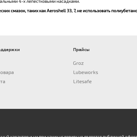
нальными 4-х лепестковыми насадками.
их смазок, таких как Aeroshell 33, 7, не использовать полиубетан
оддержки
Прайсы
Groz
товара
Lubeworks
йта
Litesafe
ый характер и ни при каких условиях не является публичной офер