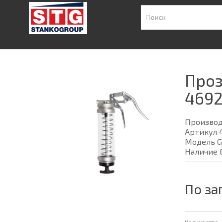
Проз
469
Произво
Артикул 
Модель G
Наличие 
По за