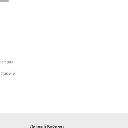
нствах
строй и
Личный Кабинет