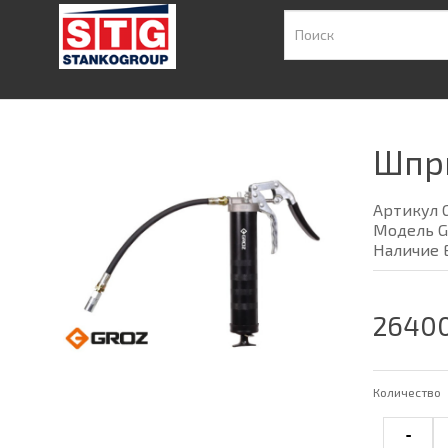
Шпри
Артикул 
Модель G
Наличие 
26400
Количество
-