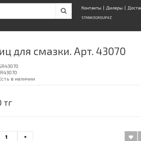
Контакты
|
Дилеры
|
Доста
STANKOGROUP.KZ
ц для смазки. Арт. 43070
GR43070
R43070
Есть в наличии
 тг
+