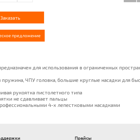
Заказать
еское предложение
предназначен для использования в ограниченных простра
я пружина, ЧПУ головка, большие круглые насадки для бы
ивая рукоятка пистолетного типа
оятки не сдавливает пальцы
профессиональными 4-х лепестковыми насадками
оддержки
Прайсы