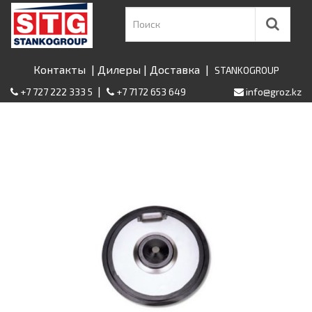
Контакты
|
Дилеры
|
Доставка
|
STANKOGROUP
|
+7 727 222 333 5
+7 7172 653 649
info@groz.kz