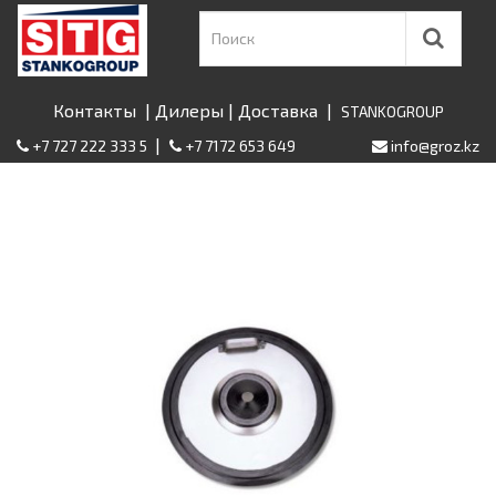
Контакты
|
Дилеры
|
Доставка
|
STANKOGROUP
|
+7 727 222 333 5
+7 7172 653 649
info@groz.kz