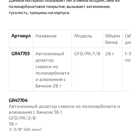
Данный материал оказывает негативное воздействие на
поликарбонатовое покрытие, вызывает затемнение,
тусклость, трещины на корпусе.
Артикул
Название
Модель
Объем
Га
бачка
ди
GR47703
Автономный
GFD/PA/1/B
28 г
1-
дозатор
m
смазки из
поликарбоната
и алюминия с
бачком 28 г
GR47704
Автономный дозатор смазки из поликарбоната и
алюминия с бачком 56 г
GFD/PA/2/B
56 г
2-3/8" (60 mm)