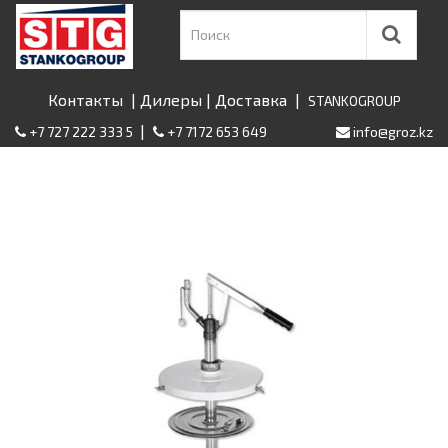
Контакты
|
Дилеры
|
Доставка
|
STANKOGROUP
|
+7 727 222 333 5
+7 7172 653 649
info@groz.kz