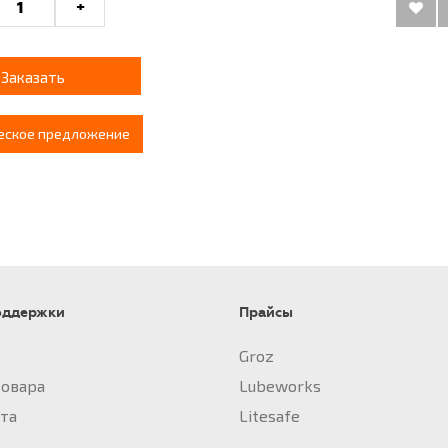
+
Заказать
еское предложение
оддержки
Прайсы
Groz
товара
Lubeworks
йта
Litesafe