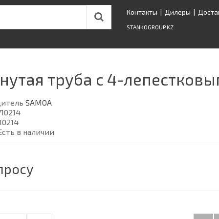
Контакты
|
Дилеры
|
Доста
STANKOGROUP.KZ
нутая труба с 4-лепестков
дитель
SAMOA
710214
10214
Есть в наличии
просу