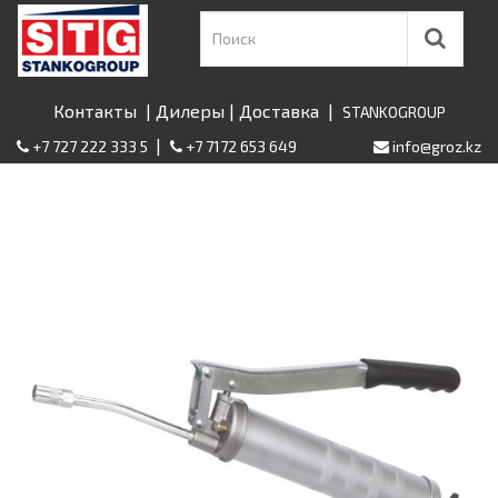
Контакты
|
Дилеры
|
Доставка
|
STANKOGROUP
|
+7 727 222 333 5
+7 7172 653 649
info@groz.kz