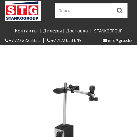
Контакты
|
Дилеры
|
Доставка
|
STANKOGROUP
|
+7 727 222 333 5
+7 7172 653 649
info@groz.kz