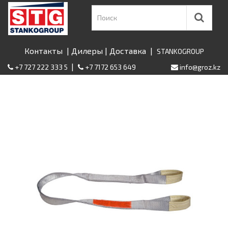
Контакты
|
Дилеры
|
Доставка
|
STANKOGROUP
|
+7 727 222 333 5
+7 7172 653 649
info@groz.kz