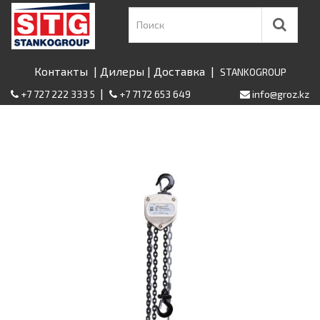
Контакты
|
Дилеры
|
Доставка
|
STANKOGROUP
|
+7 727 222 333 5
+7 7172 653 649
info@groz.kz