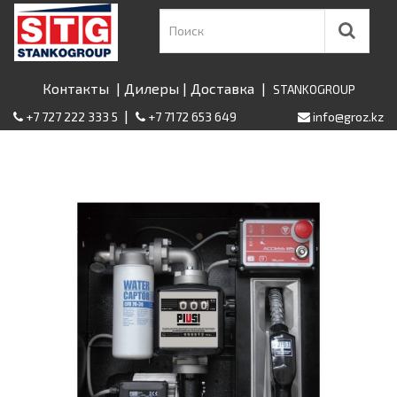
Контакты
|
Дилеры
|
Доставка
|
STANKOGROUP
|
+7 727 222 333 5
+7 7172 653 649
info@groz.kz