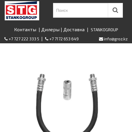
Контакты
|
Дилеры
|
Доставка
|
STANKOGROUP
|
+7 727 222 333 5
+7 7172 653 649
info@groz.kz