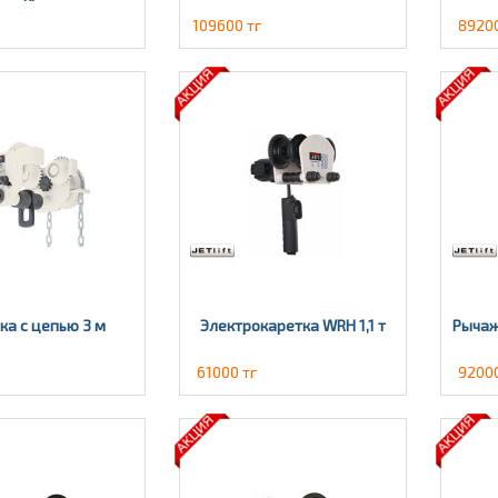
109600 тг
89200
ка с цепью 3 м
Электрокаретка WRH 1,1 т
Рычаж
61000 тг
92000