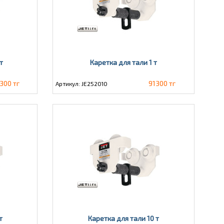
т
Каретка для тали 1 т
300 тг
91300 тг
Артикул: JE252010
т
Каретка для тали 10 т