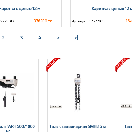
Каретка с цепью 12 м
Каретка с цепью 12 
376700 тг
164
25225012
Артикул: JE25221012
2
3
4
>
>|
аль WRH 500/1000
Таль стационарная SMHВ 6 м
Тал
кг