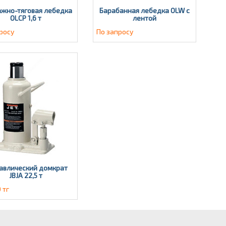
жно-тяговая лебедка
Барабанная лебедка OLW с
OLCP 1,6 т
лентой
росу
По запросу
авлический домкрат
JBJА 22,5 т
 тг