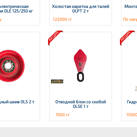
электрическая
Холостая каретка для талей
Монта
я OLE 125/250 кг
OLPT 2 т
у
122000 тг
По зап
ный шкив OLS 2 т
Отводной блок со скобой
Гидр
OLSE 1 т
7000 тг
15000