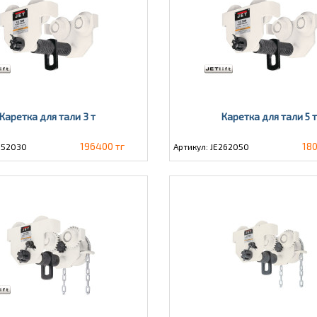
Каретка для тали 3 т
Каретка для тали 5 
196400 тг
18
E252030
Артикул: JE262050