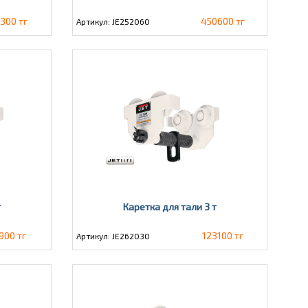
3300 тг
450600 тг
Артикул: JE252060
т
Каретка для тали 3 т
900 тг
123100 тг
Артикул: JE262030