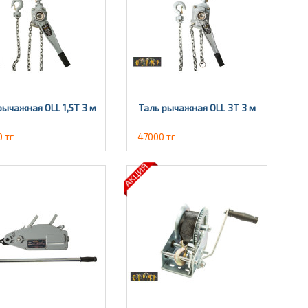
рычажная OLL 1,5Т 3 м
Таль рычажная OLL 3T 3 м
 тг
47000 тг