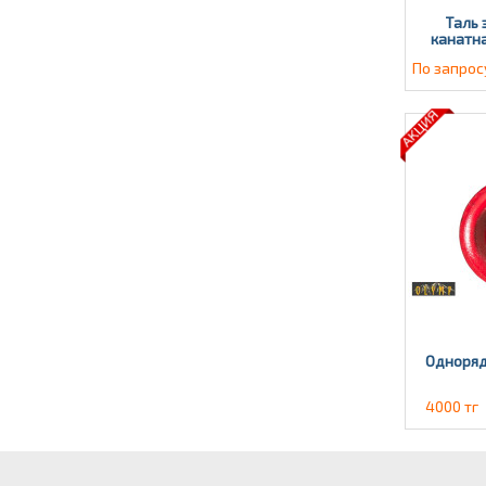
Таль 
канатна
По запрос
Одноряд
4000 тг