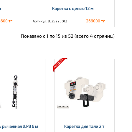
м
Каретка с цепью 12 м
600 тг
266000 тг
Артикул: JE25223012
Показано с 1 по 15 из 52 (всего 4 страниц)
ь рычажная JLPВ 6 м
Каретка для тали 2 т