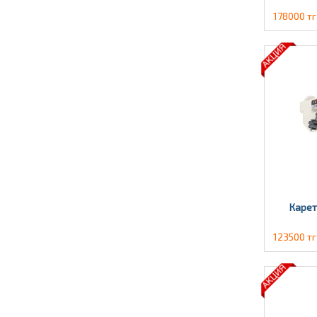
178000 тг
Карет
123500 тг