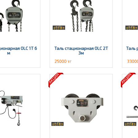
ионарная OLC 1Т 6
Таль стационарная OLC 2T
Таль 
м
3м
25000 тг
33000