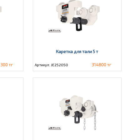
т
Каретка для тали 5 т
0300 тг
314800 тг
Артикул: JE252050