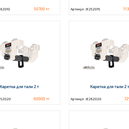
50700 тг
11
262010
Артикул: JE252015
Каретка для тали 2 т
Каретка для тали 2 
60000 тг
72
E252020
Артикул: JE262020