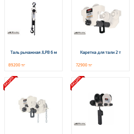
Таль рычажная JLPВ 6 м
Каретка для тали 2 т
89200 тг
72900 тг