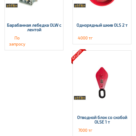
Барабанная лебедка OLW с
Однорядный шкив OLS 2 т
лентой
По
4000 тг
запросу
Отводной блок со скобой
OLSE 1 т
7000 тг