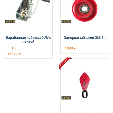
Барабанная лебедка OLW с
Однорядный шкив OLS 2 т
лентой
По
4000 тг
запросу