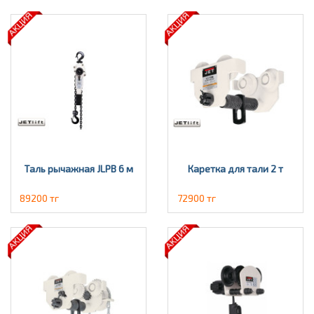
Таль рычажная JLPВ 6 м
Каретка для тали 2 т
89200 тг
72900 тг