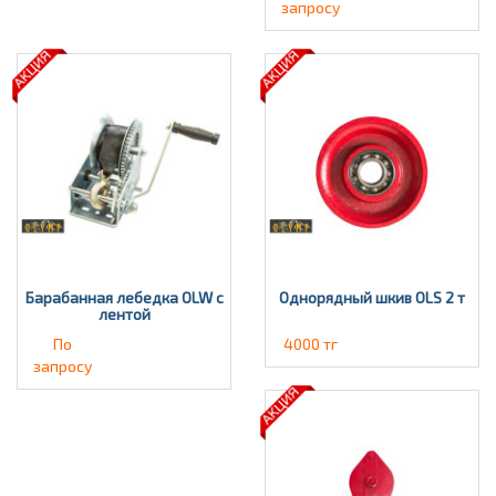
запросу
Барабанная лебедка OLW с
Однорядный шкив OLS 2 т
лентой
По
4000 тг
запросу