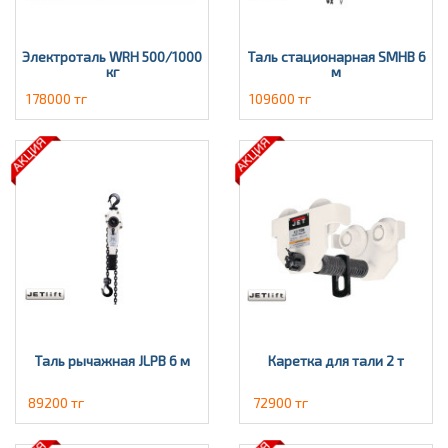
Электроталь WRH 500/1000
Таль стационарная SMHВ 6
кг
м
178000 тг
109600 тг
Таль рычажная JLPВ 6 м
Каретка для тали 2 т
89200 тг
72900 тг