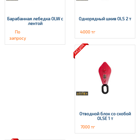
Барабанная лебедка OLW с
Однорядный шкив OLS 2 т
лентой
По
4000 тг
запросу
Отводной блок со скобой
OLSE 1 т
7000 тг