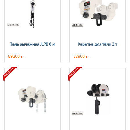
Таль рычажная JLPВ 6 м
Каретка для тали 2 т
89200 тг
72900 тг