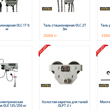
ионарная OLC 1Т 6
Таль стационарная OLC 2T
Таль 
м
3м
25000 тг
33000
электрическая
Холостая каретка для талей
Монта
я OLE 125/250 кг
OLPT 2 т