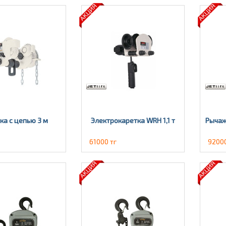
ка с цепью 3 м
Электрокаретка WRH 1,1 т
Рычаж
61000 тг
92000