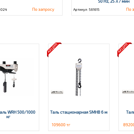
50 Hz, 25 л / мин
По запросу
По 
1024
Артикул: 561615
аль WRH 500/1000
Таль стационарная SMHВ 6 м
Тал
кг
109600 тг
89200