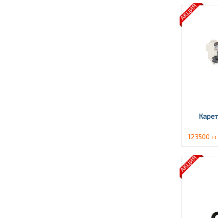
Карет
123500 тг