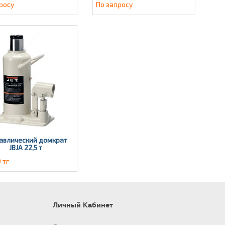
росу
По запросу
авлический домкрат
JBJА 22,5 т
 тг
Личный Кабинет