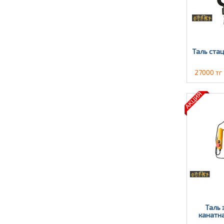
Таль стац
27000 тг
Таль 
канатна