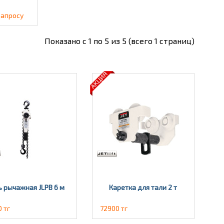
запросу
Показано с 1 по 5 из 5 (всего 1 страниц)
ь рычажная JLPВ 6 м
Каретка для тали 2 т
 тг
72900 тг