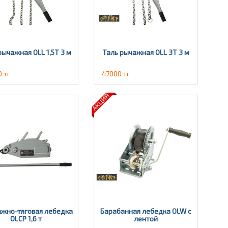
рычажная OLL 1,5Т 3 м
Таль рычажная OLL 3T 3 м
 тг
47000 тг
жно-тяговая лебедка
Барабанная лебедка OLW с
OLCP 1,6 т
лентой