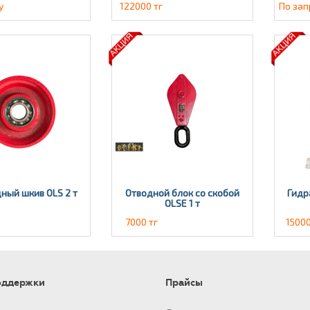
у
122000 тг
По зап
ный шкив OLS 2 т
Отводной блок со скобой
Гидр
OLSE 1 т
7000 тг
15000
оддержки
Прайсы