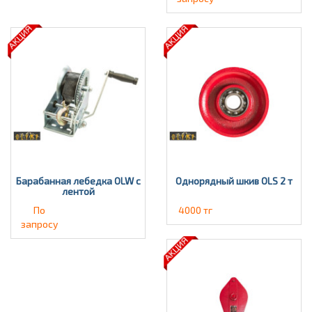
Барабанная лебедка OLW с
Однорядный шкив OLS 2 т
лентой
По
4000 тг
запросу