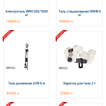
Электроталь WRH 500/1000
Таль стационарная SMHВ 6
кг
м
178000 тг
109600 тг
Таль рычажная JLPВ 6 м
Каретка для тали 2 т
89200 тг
72900 тг